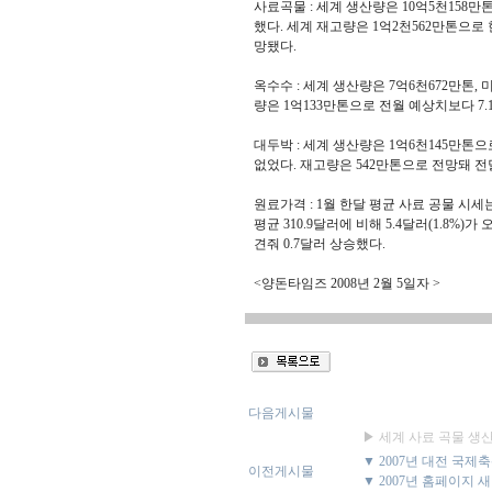
사료곡물 : 세계 생산량은 10억5천158만톤
했다. 세계 재고량은 1억2천562만톤으로 한
망됐다.
옥수수 : 세계 생산량은 7억6천672만톤, 
량은 1억133만톤으로 전월 예상치보다 7.1
대두박 : 세계 생산량은 1억6천145만톤으
없었다. 재고량은 542만톤으로 전망돼 전
원료가격 : 1월 한달 평균 사료 공물 시세
평균 310.9달러에 비해 5.4달러(1.8%
견줘 0.7달러 상승했다.
<양돈타임즈 2008년 2월 5일자 >
다음게시물
▶ 세계 사료 곡물 생산
▼ 2007년 대전 국제
이전게시물
▼ 2007년 홈페이지 